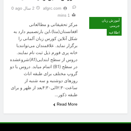
afgrc.com
2 سال ago
0
1 mins
آموزش زبان
مرکز تحقیقاتی و مطالعاتی
جرمنی
افغانستان(متا)،این بارتصمیم دارد به
اطلاعیه
شکل آنلاین کورس زبان آلمانی را
برگزار نماید. علاقمندان می‌توانندبا
خانه پری فورم ذیل ثبت نام نمایند.
دروس از سطح ابتدایی(A1)شروعشده
در سطح (B1) اتمام میابد. دروس با دو
گروپ مختلف برای طبقه اناث
روزهای دوشنبه و سه شنبه از
ساعت۲:۳۰الی۴:۳۰بعد از ظهر و برای
طبقه ذکور…
Read More