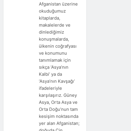
Afganistan üzerine
okuduğumuz
kitaplarda,
makalelerde ve
dinlediğimiz
konuşmalarda,
ülkenin coğrafyası
ve konumunu
tanımlamak için
sıkça ‘Asya’nın
Kalbi’ ya da
‘Asya’nın Kavşağı’
ifadeleriyle
karşılaşırız. Güney
Asya, Orta Asya ve
Orta Doğu’nun tam
kesişim noktasında
yer alan Afganistan;
doğuda Çin,