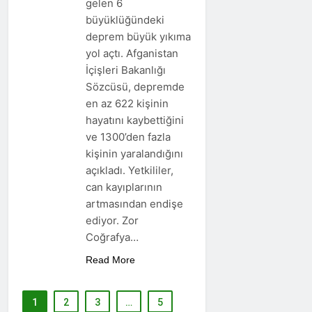
gelen 6
büyüklüğündeki
deprem büyük yıkıma
yol açtı. Afganistan
İçişleri Bakanlığı
Sözcüsü, depremde
en az 622 kişinin
hayatını kaybettiğini
ve 1300’den fazla
kişinin yaralandığını
açıkladı. Yetkililer,
can kayıplarının
artmasından endişe
ediyor. Zor
Coğrafya…
Read More
1
2
3
…
5