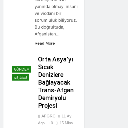
yanında olmayı insani
ve vicdani bir
sorumluluk biliyoruz.
Bu doğrultuda,
Afganistan…
Read More
Orta Asya’yı
Sıcak
GÜNDEM
Denizlere
انتشارات
Bağlayacak
Trans-Afgan
Demiryolu
Projesi
AFGRC
11 Ay
Ago
0
15 Mins