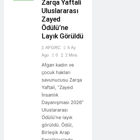
Neden
Zarqa Yaftali
Bu
Uluslararası
Kadar
Zayed
İlgilendi?
Ödülü’ne
Layık Görüldü
AFGRC
6 Ay
Ago
0
2 Mins
Afgan kadın ve
çocuk hakları
savunucusu Zarqa
Yaftali, “Zayed
İnsanlık
Dayanışması 2026”
Uluslararası
Ödülü’ne layık
görüldü. Ödül,
Birleşik Arap
Emirlikleri’nde