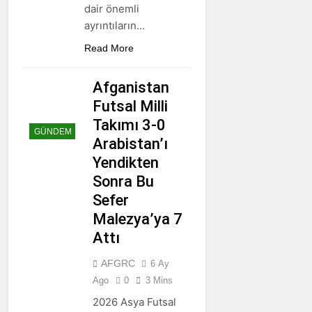
dair önemli
ayrıntıların…
Read More
Afganistan
Futsal Milli
Takımı 3-0
GÜNDEM
Arabistan’ı
Yendikten
Sonra Bu
Sefer
Malezya’ya 7
Attı
AFGRC
6 Ay
Ago
0
3 Mins
2026 Asya Futsal