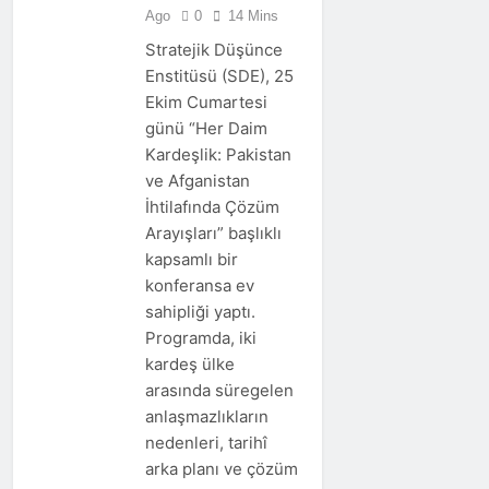
Ago
0
14 Mins
Stratejik Düşünce
Enstitüsü (SDE), 25
Ekim Cumartesi
günü “Her Daim
Kardeşlik: Pakistan
ve Afganistan
İhtilafında Çözüm
Arayışları” başlıklı
kapsamlı bir
konferansa ev
sahipliği yaptı.
Programda, iki
kardeş ülke
arasında süregelen
anlaşmazlıkların
nedenleri, tarihî
arka planı ve çözüm