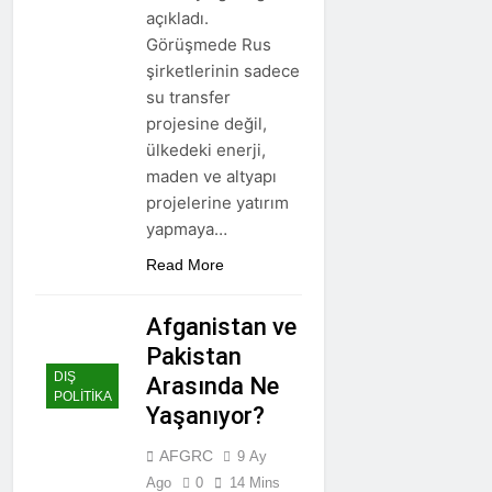
açıkladı.
Görüşmede Rus
şirketlerinin sadece
su transfer
projesine değil,
ülkedeki enerji,
maden ve altyapı
projelerine yatırım
yapmaya…
Read More
Afganistan ve
Pakistan
DIŞ
Arasında Ne
POLİTİKA
Yaşanıyor?
AFGRC
9 Ay
Ago
0
14 Mins