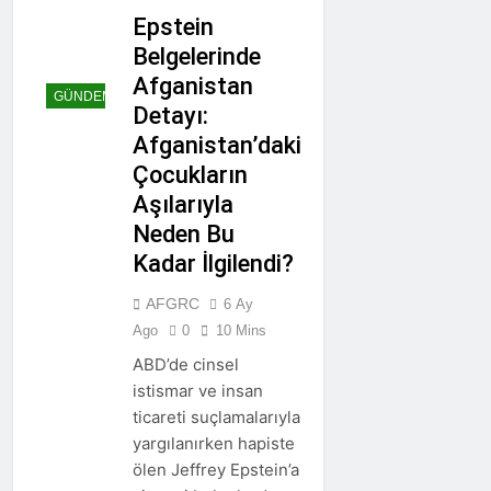
Epstein
Belgelerinde
Afganistan
GÜNDEM
Detayı:
Afganistan’daki
Çocukların
Aşılarıyla
Neden Bu
Kadar İlgilendi?
AFGRC
6 Ay
Ago
0
10 Mins
ABD’de cinsel
istismar ve insan
ticareti suçlamalarıyla
yargılanırken hapiste
ölen Jeffrey Epstein’a