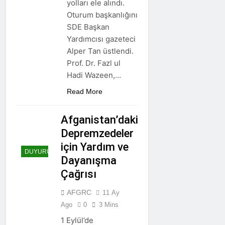
yolları ele alındı.
Oturum başkanlığını
SDE Başkan
Yardımcısı gazeteci
Alper Tan üstlendi.
Prof. Dr. Fazl ul
Hadi Wazeen,…
Read More
Afganistan’daki
Depremzedeler
için Yardım ve
DUYURULAR
Dayanışma
Çağrısı
AFGRC
11 Ay
Ago
0
3 Mins
1 Eylül’de