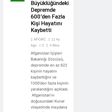
Büyüklüğündeki
Depremde
600’den Fazla
Kişi Hayatını
Kaybetti
AFGRC
11 Ay
Ago
0
4 Mins
Afganistan İçişleri
Bakanlığı Sözcüsü,
depremde en az 622
kişinin hayatını
kaybettiğini ve
1300’den fazla kişinin
yaralandığını açıkladı.
Afganistan’ın
doğusundaki Kunar
vilayetinde meydana