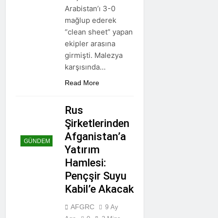
Arabistan’ı 3-0
mağlup ederek
“clean sheet” yapan
ekipler arasına
girmişti. Malezya
karşısında…
Read More
Rus
Şirketlerinden
Afganistan’a
GÜNDEM
Yatırım
Hamlesi:
Pençşir Suyu
Kabil’e Akacak
AFGRC
9 Ay