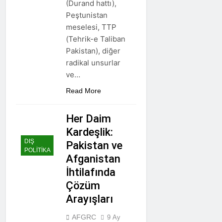
(Durand hattı),
Peştunistan
meselesi, TTP
(Tehrik-e Taliban
Pakistan), diğer
radikal unsurlar
ve…
Read More
Her Daim
Kardeşlik:
DIŞ
Pakistan ve
POLİTİKA
Afganistan
İhtilafında
Çözüm
Arayışları
AFGRC
9 Ay