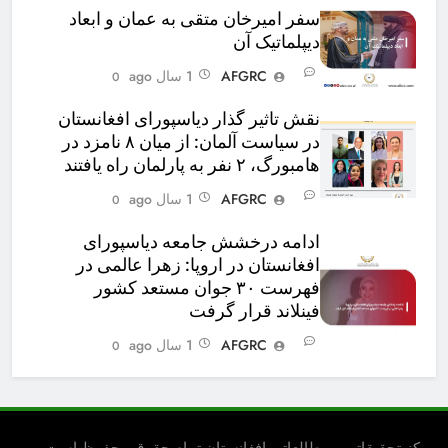
سفر امیرخان متقی به عمان و ابعاد
دیپلماتیک آن
AFGRC
1 سال ago
0
نقش تاثیر گذار دیاسپورای افغانستان
در سیاست آلمان: از میان ۸ نامزد در
هامبورگ، ۲ نفر به پارلمان راه یافتند
AFGRC
1 سال ago
0
ادامه درخشش جامعه دیاسپورای
افغانستان در اروپا: زهرا عالمی در
فهرست ۳۰ جوان مستعد کشور
فینلاند قرار گرفت
AFGRC
1 سال ago
0
مرکز تحقیقاتی و مطالعاتی افغانستان.تمام حقوق محفوظ است