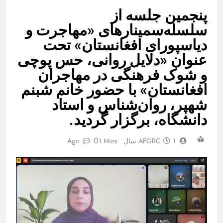
‎پنجمین جلسه از
سلسله‌سمینارهای «مهاجرت و
دیاسپورای افغانستان» تحت
عنوان «دلایل روانی، حس پوچی
و شوک فرهنگی در مهاجران
افغانستان» با حضور خانم شبنم
شهپر، روان‌شناس و استاد
دانشگاه، برگزار گردید.
0
1 سال Ago
AFGRC
1 Mins