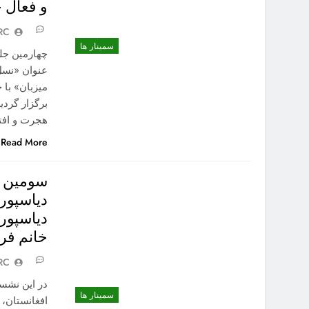
و فعال 
RC
سمینار ها
چهارمین جل
عنوان «نسل
میزبان» با
برگزار گردی
هجرت و افت
Read More
سومین ج
دیاسپور
دیاسپور
خانم فرز
RC
در این نشس
سمینار ها
افغانستان، 