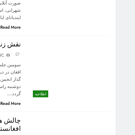
صورت آنلای
شهرانی، است
ایندیانای ای
Read More
نقش زنا
RC
سومین جلسه
افغان در دی
گردد….
اطلاعیه
Read More
چالش ها
افغانستا