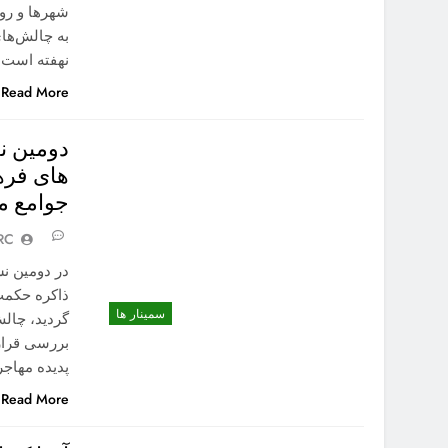
شهرها و رو
به چالش‌های
نهفته است؛
Read More
دومین ن
های فره
جوامع م
RC
در دومین ن
ذاکره حکمت،
سمینار ها
گردید، چال
بررسی قرار
پدیده مهاج
Read More