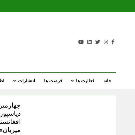
Ski
t
conten
.com
arı Merkezi
خانه
فعالیت ها
فرصت ها
انتشارات
اطل
چهارمین
دیاسپور
افغانست
میزبان» 