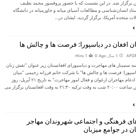
ن برگزار شد. در این نشست که با حضور پروفسور محمد نظیف
اد انسان‌شناسی و مطالعات آسیای میانه و خاورمیانه در دانشگاه
الات متحده آمریکا، برگزار گردید، ایشان در…
ن افغان در دیاسپورا: فرصت ها و چالش ها
AFG
1 سال Ago
0
1 Mins
 سمینار های مهاجرت و دیاسپورای افغانستان زیر عنوان “نقش زنان
اسپورا: فرصت ها و چالش ها” با شرکت خانم فرزانه رحیمی “بنیان
گذار انجمن ادغام مهاجران ارغوان و فعال امور مهاجرت” به تاریخ ۲۱ آپریل، روز
دوشنبه راس ساعت ۲۰:۰۰ شب به وقت ترکیه ۲۱:۳۰ به وقت افغانستان برگزار می
ی فرهنگی و اجتماعی شهروندان مهاجر
ن در جوامع میزبان