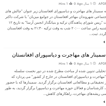
AFG
1 سال Ago
0
1 Mins
 سمینار های مهاجرت و دیاسپورای افغانستان زیر عنوان “چالش های
جتماعی شهروندان مهاجر افغانستان در جوامع میزبان” با شرکت داکتر
ذاکره حکمت “ریس شورای پناهندگان ترکیه و بنیانگذار انجمن آرسا” به تاریخ ۱۲
آپریل، روز شنبه راس ساعت ۲۰:۰۰ شب به وقت ترکیه ۲۱:۳۰ به وقت افغانستان
گردد. ثبت…
مینار های مهاجرت و دیاسپورای افغانستان
AFG
1 سال Ago
0
1 Mins
تحلیلی تدوین شده از مباحث مطرح‌ شده در دور نخست سلسله
مهاجرت و دیاسپورای افغانستان در خارج از کشور” می پردازد که
حقیقاتی و مطالعاتی افغانستان برگزار گردید. سمینارها که با حضور
کارشناسان و فعالان حوزه مهاجرت و دیاسپورا برگزار گردید، به طور
سی ریشه‌های مهاجرت، راهکارهای کاهش…