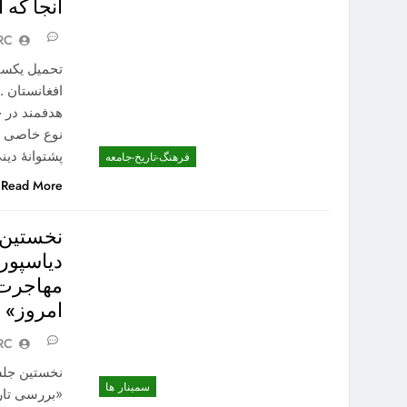
آنجا که
RC
تحمیل یکسا
افغانستان 
هدفمند در 
نوع خاصی از
پشتوانهٔ دین
فرهنگ-تاریخ-جامعه
Read More
نخستین 
دیاسپور
مهاجرت 
امروز» ب
RC
نخستین جلس
سمینار ها
«بررسی تاری