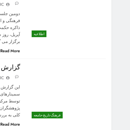
RC
دومین جلسه
فرهنگی و ا
اطلاعیه
برگزار می 
Read More
گزارش س
RC
این گزارش 
سمینارهای“
توسط مرکز ت
پژوهشگران، 
کلی به برر
فرهنگ-تاریخ-جامعه
Read More