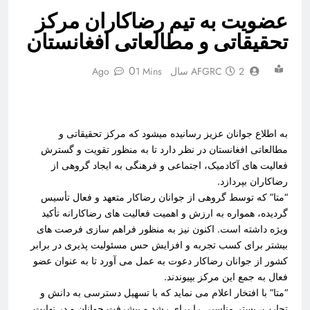
عضویت به تیم رضاکاران مرکز
تحقیقاتی و مطالعاتی افغانستان
0
2 سال Ago
AFGRC
1 Mins
به اطلاع جوانان عزیز رسانیده میشود که مرکز تحقیقاتی و
مطالعاتی افغانستان در نظر دارد تا به‌ منظور تقویت و گسترش
فعالیت‌ های آکادمیک، اجتماعی و فرهنگی به ایجاد گروهی از
رضاکاران بپردازد.
“متا” که توسط گروهی از جوانان رضاکار متعهد و فعال تأسیس
گردیده، همواره به ارزش و اهمیت فعالیت‌ های رضاکارانه تأکید
ویژه داشته است. اکنون نیز به ‌منظور فراهم ‌سازی فرصت ‌های
بیشتر برای کسب تجربه و افزایش حس مسئولیت‌ پذیری در برابر
کشور از جوانان رضاکار دعوت به عمل می آورد تا به ‌عنوان عضو
فعال به جمع این مرکز بپیوندند.
“متا” با افتخار اعلام می نماید که با تسهیل دسترسی به دانش و
تجارب، بستر مناسبی را برای رشد و پیشرفت جوانان و در نهایت